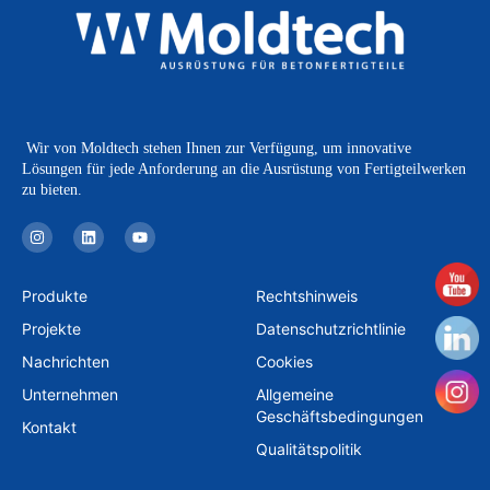
Wir von Moldtech stehen Ihnen zur Verfügung, um innovative
Lösungen für jede Anforderung an die Ausrüstung von Fertigteilwerken
zu bieten.
I
L
Y
n
i
o
s
n
u
t
k
t
a
e
u
Produkte
Rechtshinweis
g
d
b
r
i
e
Projekte
Datenschutzrichtlinie
a
n
m
Nachrichten
Cookies
Unternehmen
Allgemeine
Geschäftsbedingungen
Kontakt
Qualitätspolitik