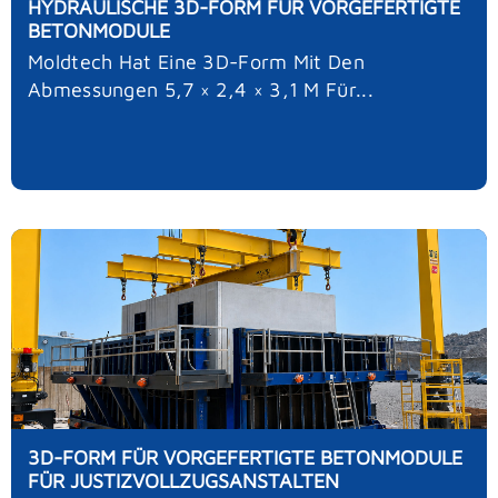
HYDRAULISCHE 3D-FORM FÜR VORGEFERTIGTE
BETONMODULE
Moldtech Hat Eine 3D-Form Mit Den
Abmessungen 5,7 × 2,4 × 3,1 M Für...
3D-FORM FÜR VORGEFERTIGTE BETONMODULE
FÜR JUSTIZVOLLZUGSANSTALTEN