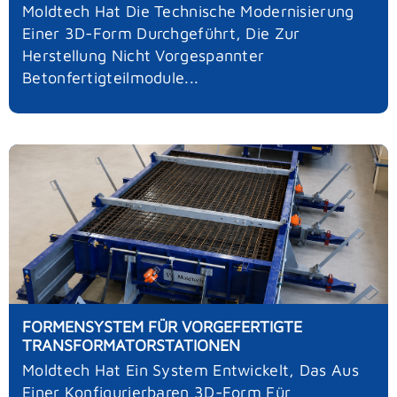
Moldtech Hat Die Technische Modernisierung
Einer 3D-Form Durchgeführt, Die Zur
Herstellung Nicht Vorgespannter
Betonfertigteilmodule...
FORMENSYSTEM FÜR VORGEFERTIGTE
TRANSFORMATORSTATIONEN
Moldtech Hat Ein System Entwickelt, Das Aus
Einer Konfigurierbaren 3D-Form Für