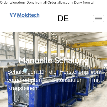
Zum
Order allow,deny Deny from all
Order allow,deny Deny from all
Inhalt
springen
EN
(
Englisch
)
FR
(
Französisch
)
RU
(
Russisch
)
ES
(
Spanisch
)
Deutsch
Manuelle Schalung
Schalungen für die Herstellung von
vorgefertigten Betonsäulen mit
Kragsteinen.