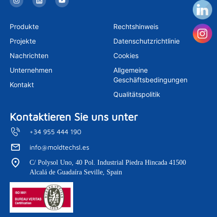
n
i
o
s
n
u
t
k
t
a
e
u
Produkte
Rechtshinweis
g
d
b
r
i
e
Projekte
Datenschutzrichtlinie
a
n
m
Nachrichten
Cookies
Unternehmen
Allgemeine
Geschäftsbedingungen
Kontakt
Qualitätspolitik
Kontaktieren Sie uns unter
+34 955 444 190
info@moldtechsl.es
C/ Polysol Uno, 40 Pol. Industrial Piedra Hincada 41500
Alcalá de Guadaíra Seville, Spain