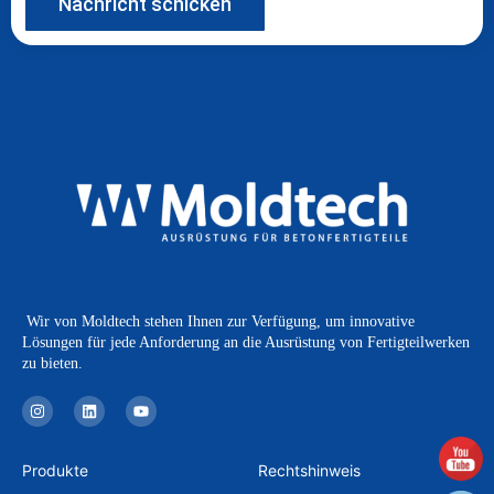
Nachricht schicken
Wir von Moldtech stehen Ihnen zur Verfügung, um innovative
Lösungen für jede Anforderung an die Ausrüstung von Fertigteilwerken
zu bieten.
I
L
Y
n
i
o
s
n
u
t
k
t
a
e
u
Produkte
Rechtshinweis
g
d
b