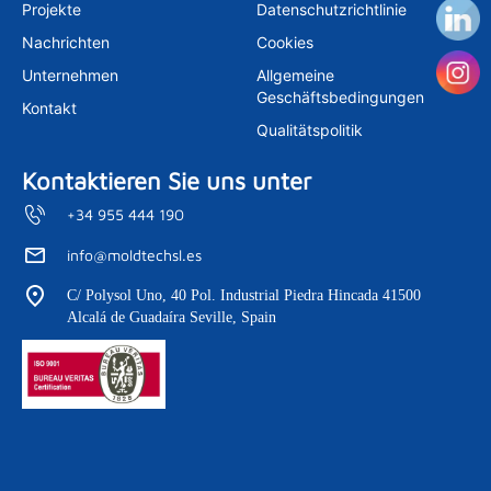
r
i
e
Projekte
Datenschutzrichtlinie
a
n
m
Nachrichten
Cookies
Unternehmen
Allgemeine
Geschäftsbedingungen
Kontakt
Qualitätspolitik
Kontaktieren Sie uns unter
+34 955 444 190
info@moldtechsl.es
C/ Polysol Uno, 40 Pol. Industrial Piedra Hincada 41500
Alcalá de Guadaíra Seville, Spain