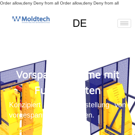
Zum
Order allow,deny Deny from all
Order allow,deny Deny from all
Inhalt
springen
EN
(
Englisch
)
FR
(
Französisch
)
RU
(
Russisch
)
ES
(
Spanisch
)
Deutsch
Vorspannsysteme mit
Fundamenten
Konzipiert für die Herstellung von
vorgespannten Elementen.