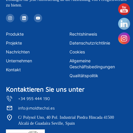
zu bieten.
I
L
Y
n
i
o
s
n
u
t
k
t
a
e
u
Produkte
Rechtshinweis
g
d
b
r
i
e
Projekte
Datenschutzrichtlinie
a
n
m
Nachrichten
Cookies
Unternehmen
Allgemeine
Geschäftsbedingungen
Kontakt
Qualitätspolitik
Kontaktieren Sie uns unter
+34 955 444 190
info@moldtechsl.es
C/ Polysol Uno, 40 Pol. Industrial Piedra Hincada 41500
Alcalá de Guadaíra Seville, Spain