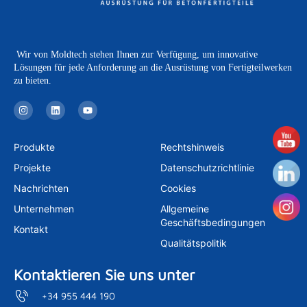
Wir von Moldtech stehen Ihnen zur Verfügung, um innovative
Lösungen für jede Anforderung an die Ausrüstung von Fertigteilwerken
zu bieten.
I
L
Y
n
i
o
s
n
u
t
k
t
a
e
u
Produkte
Rechtshinweis
g
d
b
r
i
e
Projekte
Datenschutzrichtlinie
a
n
m
Nachrichten
Cookies
Unternehmen
Allgemeine
Geschäftsbedingungen
Kontakt
Qualitätspolitik
Kontaktieren Sie uns unter
+34 955 444 190