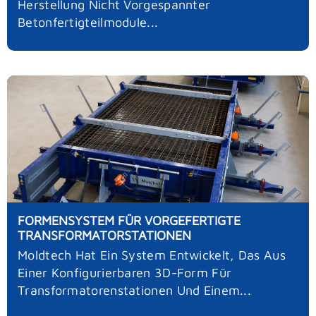
Herstellung Nicht Vorgespannter
Betonfertigteilmodule...
FORMENSYSTEM FÜR VORGEFERTIGTE
TRANSFORMATORSTATIONEN
Moldtech Hat Ein System Entwickelt, Das Aus
Einer Konfigurierbaren 3D-Form Für
Transformatorenstationen Und Einem...