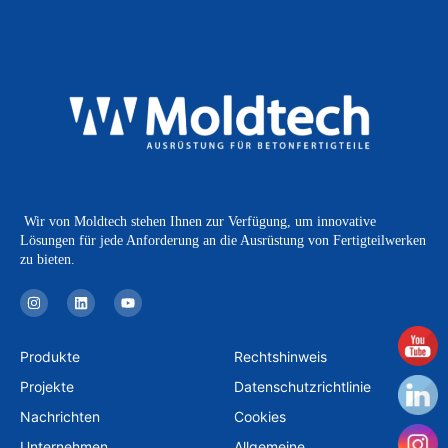
Wir von Moldtech stehen Ihnen zur Verfügung, um innovative
Lösungen für jede Anforderung an die Ausrüstung von Fertigteilwerken
zu bieten.
I
L
Y
n
i
o
s
n
u
t
k
t
a
e
u
Produkte
Rechtshinweis
g
d
b
r
i
e
Projekte
Datenschutzrichtlinie
a
n
m
Nachrichten
Cookies
Unternehmen
Allgemeine