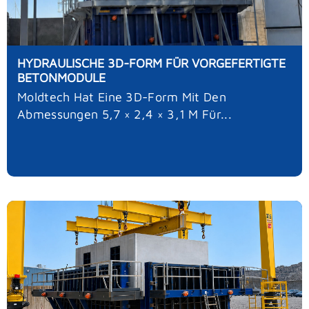
HYDRAULISCHE 3D-FORM FÜR VORGEFERTIGTE
BETONMODULE
Moldtech Hat Eine 3D-Form Mit Den
Abmessungen 5,7 × 2,4 × 3,1 M Für...