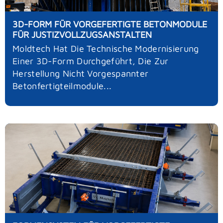
3D-FORM FÜR VORGEFERTIGTE BETONMODULE
FÜR JUSTIZVOLLZUGSANSTALTEN
Moldtech Hat Die Technische Modernisierung
Einer 3D-Form Durchgeführt, Die Zur
Herstellung Nicht Vorgespannter
Betonfertigteilmodule...