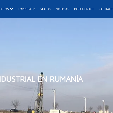
ductos
Abrir Proyectos
Abrir Empresa
ECTOS
EMPRESA
VIDEOS
NOTICIAS
DOCUMENTOS
CONTAC
E
ES
NDUSTRIAL EN RUMANÍA