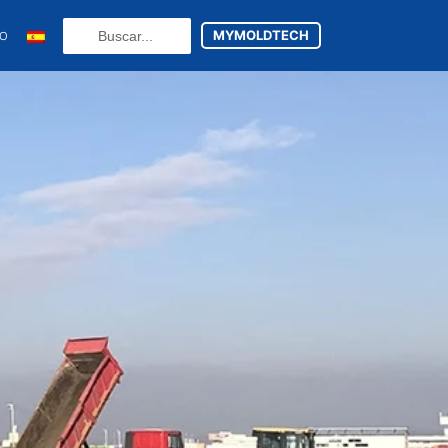
Search
MYMOLDTECH
TO
...
N
RU