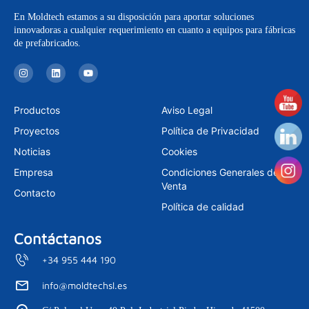
En Moldtech estamos a su disposición para aportar soluciones
innovadoras a cualquier requerimiento en cuanto a equipos para fábricas
de prefabricados.
I
L
Y
n
i
o
s
n
u
t
k
t
a
e
u
Productos
Aviso Legal
g
d
b
r
i
e
Proyectos
Política de Privacidad
a
n
m
Noticias
Cookies
Empresa
Condiciones Generales de
Venta
Contacto
Política de calidad
Contáctanos
+34 955 444 190
info@moldtechsl.es