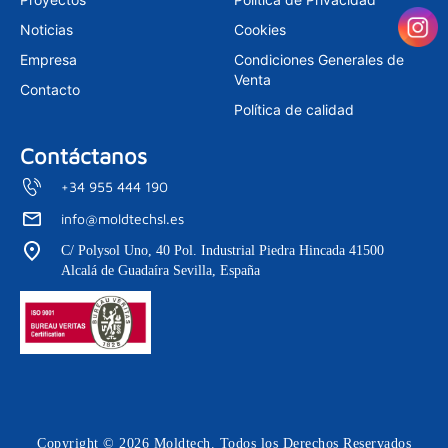
a
n
m
Noticias
Cookies
Empresa
Condiciones Generales de
Venta
Contacto
Política de calidad
Contáctanos
+34 955 444 190
info@moldtechsl.es
C/ Polysol Uno, 40 Pol. Industrial Piedra Hincada 41500
Alcalá de Guadaíra Sevilla, España
Copyright © 2026 Moldtech. Todos los Derechos Reservados