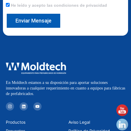
He leído y acepto las condiciones de privacidad
Enviar Mensaje
En Moldtech estamos a su disposición para aportar soluciones
innovadoras a cualquier requerimiento en cuanto a equipos para fábricas
de prefabricados.
I
L
Y
n
i
o
s
n
u
t
k
t
a
e
u
Productos
Aviso Legal
g
d
b
r
i
e
Proyectos
Política de Privacidad