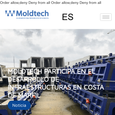
Ir
Order allow,deny Deny from all
Order allow,deny Deny from all
al
conteni
EN
FR
RU
ES
MOLDTECH PARTICIPA EN EL
DESARROLLO DE
INFRAESTRUCTURAS EN COSTA
DE MARFIL
Noticia