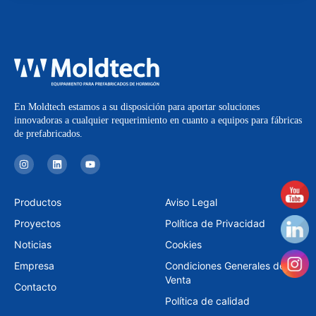
En Moldtech estamos a su disposición para aportar soluciones
innovadoras a cualquier requerimiento en cuanto a equipos para fábricas
de prefabricados.
I
L
Y
n
i
o
s
n
u
t
k
t
a
e
u
Productos
Aviso Legal
g
d
b
r
i
e
Proyectos
Política de Privacidad
a
n
m
Noticias
Cookies
Empresa
Condiciones Generales de
Venta
Contacto
Política de calidad