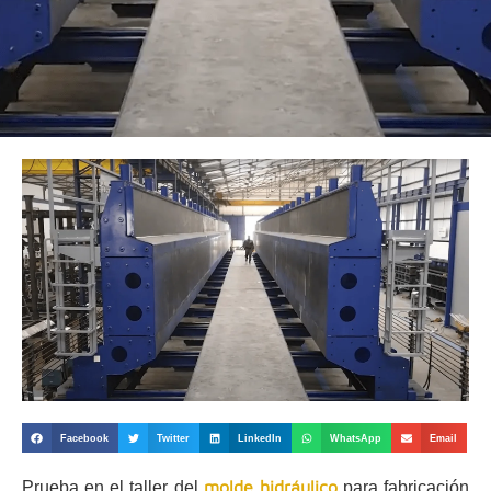
Facebook
Twitter
LinkedIn
WhatsApp
Email
molde hidráulico
Prueba en el taller del
para fabricación