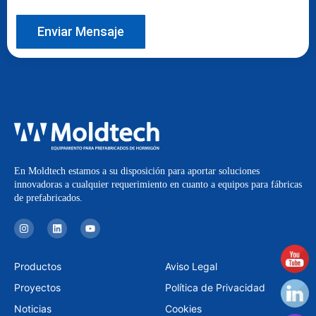
Enviar Mensaje
En Moldtech estamos a su disposición para aportar soluciones
innovadoras a cualquier requerimiento en cuanto a equipos para fábricas
de prefabricados.
I
L
Y
n
i
o
s
n
u
t
k
t
a
e
u
Productos
Aviso Legal
g
d
b
r
i
e
Proyectos
Política de Privacidad
a
n
m
Noticias
Cookies