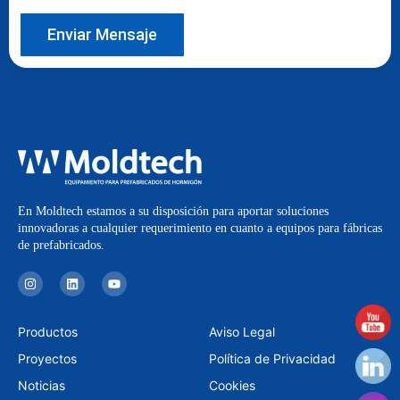
Enviar Mensaje
En Moldtech estamos a su disposición para aportar soluciones
innovadoras a cualquier requerimiento en cuanto a equipos para fábricas
de prefabricados.
I
L
Y
n
i
o
s
n
u
t
k
t
a
e
u
Productos
Aviso Legal
g
d
b
r
i
e
Proyectos
Política de Privacidad
a
n
m
Noticias
Cookies