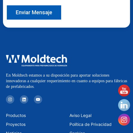
Enviar Mensaje
En Moldtech estamos a su disposición para aportar soluciones
innovadoras a cualquier requerimiento en cuanto a equipos para fábricas
de prefabricados.
I
L
Y
n
i
o
s
n
u
t
k
t
a
e
u
Productos
Aviso Legal
g
d
b
r
i
e
Proyectos
Política de Privacidad
a
n
m