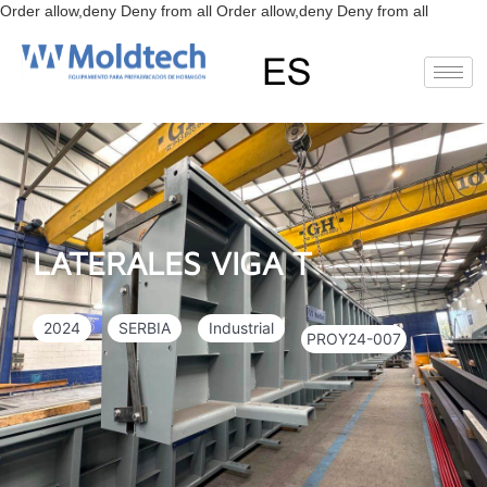
Ir
Order allow,deny Deny from all
Order allow,deny Deny from all
al
conteni
ES
Deutsch
(
Alemán
)
LATERALES VIGA T
2024
SERBIA
Industrial
PROY24-007