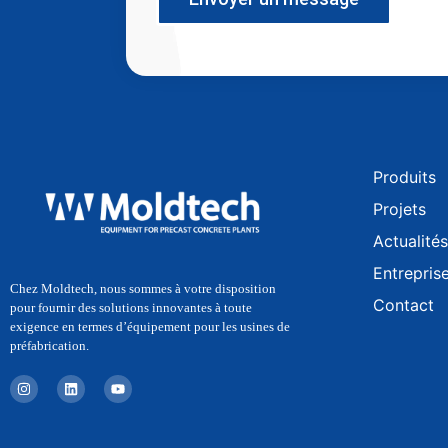
Produits
Projets
Actualités
Entrepris
Chez Moldtech, nous sommes à votre disposition
Contact
pour fournir des solutions innovantes à toute
exigence en termes d’équipement pour les usines de
préfabrication.
I
L
Y
n
i
o
s
n
u
t
k
t
a
e
u