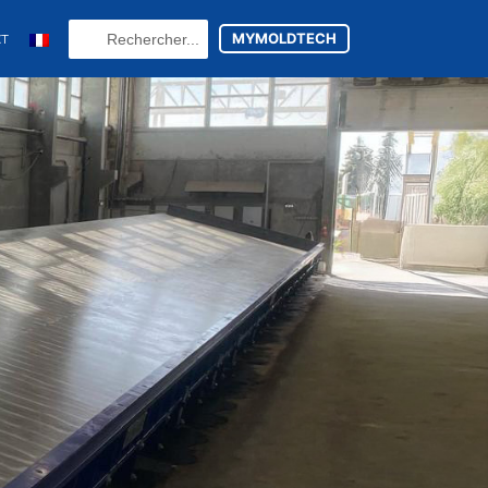
Search
MYMOLDTECH
CT
...
N
FR
U
ES
utsch
(
Allemand
)