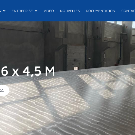
its
Ouvrir Projets
Ouvrir Entreprise
S
ENTREPRISE
VIDÉO
NOUVELLES
DOCUMENTATION
CONTA
E
R
De
 x 4,5 M
34