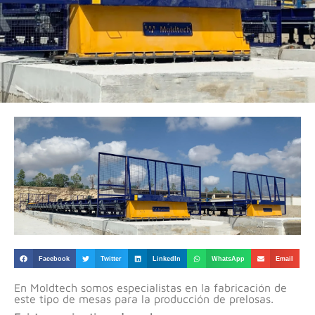
Facebook
Twitter
LinkedIn
WhatsApp
Email
En Moldtech somos especialistas en la fabricación de
este tipo de mesas para la producción de prelosas.