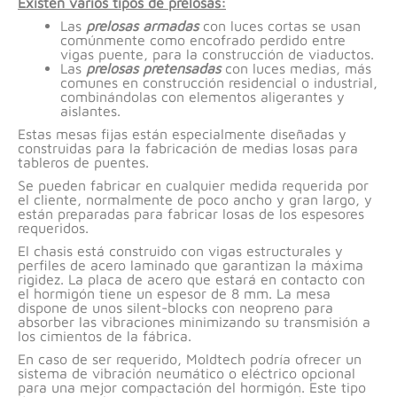
Existen varios tipos de prelosas:
Las
prelosas armadas
con luces cortas se usan
comúnmente como encofrado perdido entre
vigas puente, para la construcción de viaductos.
Las
prelosas pretensadas
con luces medias, más
comunes en construcción residencial o industrial,
combinándolas con elementos aligerantes y
aislantes.
Estas mesas fijas están especialmente diseñadas y
construidas para la fabricación de medias losas para
tableros de puentes.
Se pueden fabricar en cualquier medida requerida por
el cliente, normalmente de poco ancho y gran largo, y
están preparadas para fabricar losas de los espesores
requeridos.
El chasis está construido con vigas estructurales y
perfiles de acero laminado que garantizan la máxima
rigidez. La placa de acero que estará en contacto con
el hormigón tiene un espesor de 8 mm. La mesa
dispone de unos silent-blocks con neopreno para
absorber las vibraciones minimizando su transmisión a
los cimientos de la fábrica.
En caso de ser requerido, Moldtech podría ofrecer un
sistema de vibración neumático o eléctrico opcional
para una mejor compactación del hormigón. Este tipo