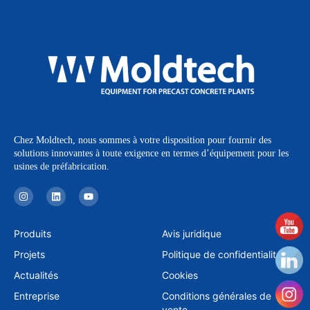
Chez Moldtech, nous sommes à votre disposition pour fournir des
solutions innovantes à toute exigence en termes d’équipement pour les
usines de préfabrication.
I
L
Y
n
i
o
s
n
u
t
k
t
a
e
u
Produits
Avis juridique
g
d
b
r
i
e
Projets
Politique de confidentialité
a
n
m
Actualités
Cookies
Entreprise
Conditions générales de
vente