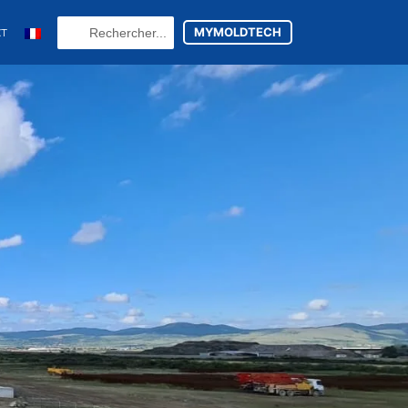
Search
MYMOLDTECH
CT
...
N
FR
U
ES
utsch
(
Allemand
)