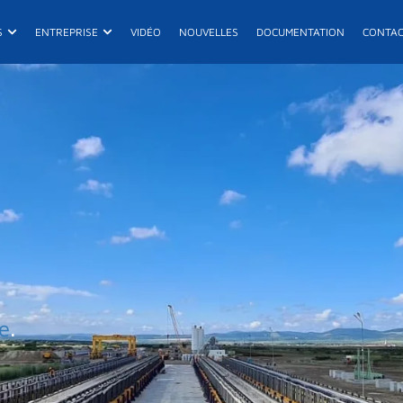
its
Ouvrir Projets
Ouvrir Entreprise
S
ENTREPRISE
VIDÉO
NOUVELLES
DOCUMENTATION
CONTA
E
R
De
re
.