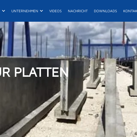
UKTE
Öffne Projekte
Öffne UNTERNEHMEN
E
UNTERNEHMEN
VIDEOS
NACHRICHT
DOWNLOADS
KONTA
E
FR
R
ES
De
R PLATTEN