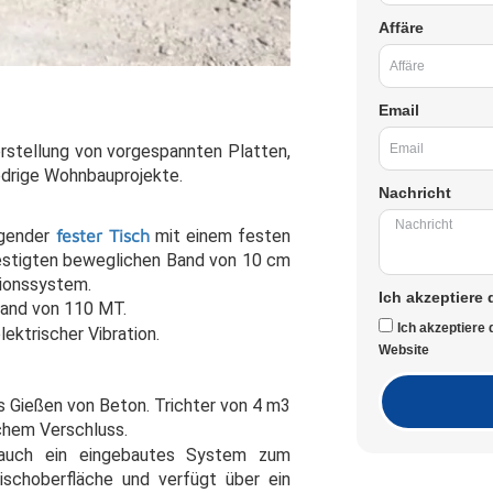
Affäre
Email
stellung von vorgespannten Platten,
edrige Wohnbauprojekte.
Nachricht
agender
fester Tisch
mit einem festen
stigten beweglichen Band von 10 cm
tionssystem.
Ich akzeptiere 
and von 110 MT.
Ich akzeptiere
lektrischer Vibration.
Website
s Gießen von Beton. Trichter von 4 m3
schem Verschluss.
 auch ein eingebautes System zum
ischoberfläche und verfügt über ein