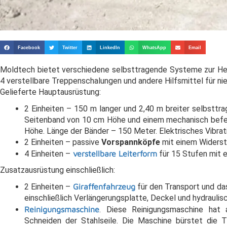
Facebook
Twitter
LinkedIn
WhatsApp
Email
Moldtech bietet verschiedene selbsttragende Systeme zur Her
4 verstellbare Treppenschalungen und andere Hilfsmittel für ni
Gelieferte Hauptausrüstung:
2 Einheiten – 150 m langer und 2,40 m breiter selbsttr
Seitenband von 10 cm Höhe und einem mechanisch befe
Höhe. Länge der Bänder – 150 Meter. Elektrisches Vibra
2 Einheiten – passive
Vorspannköpfe
mit einem Widerst
4 Einheiten –
verstellbare Leiterform
für 15 Stufen mit e
Zusatzausrüstung einschließlich:
2 Einheiten –
Giraffenfahrzeug
für den Transport und da
einschließlich Verlängerungsplatte, Deckel und hydrauli
Reinigungsmaschine
. Diese Reinigungsmaschine hat
Schneiden der Stahlseile. Die Maschine bürstet die T