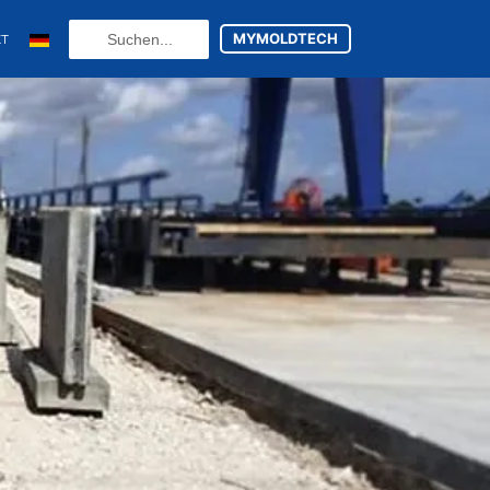
Search
MYMOLDTECH
KT
...
N
(
Englisch
)
(
Französisch
)
U
(
Russisch
)
(
Spanisch
)
utsch