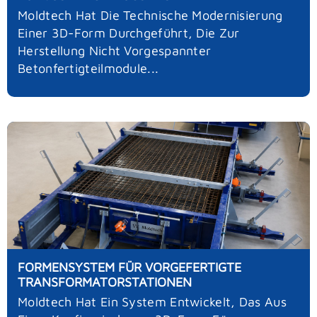
Moldtech Hat Die Technische Modernisierung
Einer 3D-Form Durchgeführt, Die Zur
Herstellung Nicht Vorgespannter
Betonfertigteilmodule...
FORMENSYSTEM FÜR VORGEFERTIGTE
TRANSFORMATORSTATIONEN
Moldtech Hat Ein System Entwickelt, Das Aus