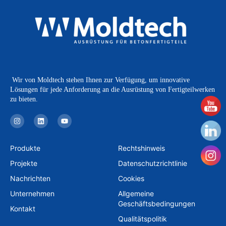
Wir von Moldtech stehen Ihnen zur Verfügung, um innovative
Lösungen für jede Anforderung an die Ausrüstung von Fertigteilwerken
zu bieten.
I
L
Y
n
i
o
s
n
u
t
k
t
a
e
u
Produkte
Rechtshinweis
g
d
b
r
i
e
Projekte
Datenschutzrichtlinie
a
n
m
Nachrichten
Cookies
Unternehmen
Allgemeine
Geschäftsbedingungen
Kontakt
Qualitätspolitik