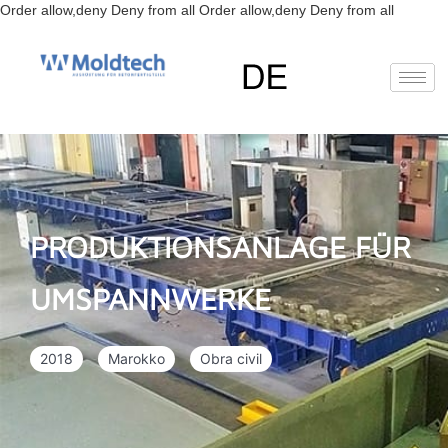
Zum
Order allow,deny Deny from all
Order allow,deny Deny from all
Inhalt
springen
EN
(
Englisch
)
RU
(
Russisch
)
ES
(
Spanisch
)
Deutsch
PRODUKTIONSANLAGE FÜR
UMSPANNWERKE
2018
Marokko
Obra civil