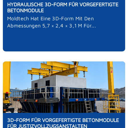
HYDRAULISCHE 3D-FORM FÜR VORGEFERTIGTE
BETONMODULE
Moldtech Hat Eine 3D-Form Mit Den
Abmessungen 5,7 × 2,4 × 3,1 M Für...
3D-FORM FÜR VORGEFERTIGTE BETONMODULE
FÜR JUSTIZVOLLZUGSANSTALTEN