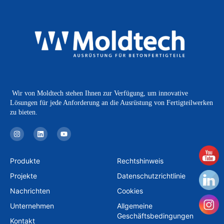
Wir von Moldtech stehen Ihnen zur Verfügung, um innovative
Lösungen für jede Anforderung an die Ausrüstung von Fertigteilwerken
zu bieten.
I
L
Y
n
i
o
s
n
u
t
k
t
a
e
u
Produkte
Rechtshinweis
g
d
b
r
i
e
Projekte
Datenschutzrichtlinie
a
n
m
Nachrichten
Cookies
Unternehmen
Allgemeine
Geschäftsbedingungen
Kontakt