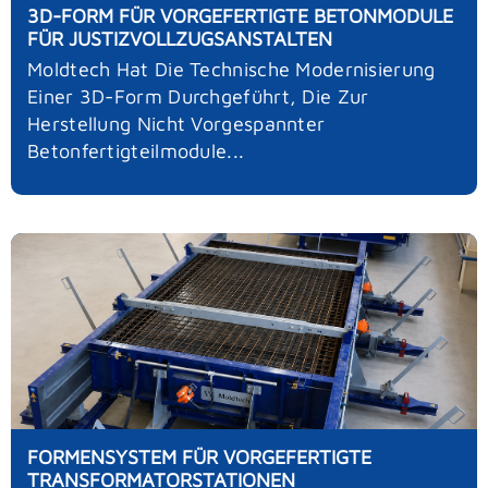
3D-FORM FÜR VORGEFERTIGTE BETONMODULE
FÜR JUSTIZVOLLZUGSANSTALTEN
Moldtech Hat Die Technische Modernisierung
Einer 3D-Form Durchgeführt, Die Zur
Herstellung Nicht Vorgespannter
Betonfertigteilmodule...
FORMENSYSTEM FÜR VORGEFERTIGTE
TRANSFORMATORSTATIONEN