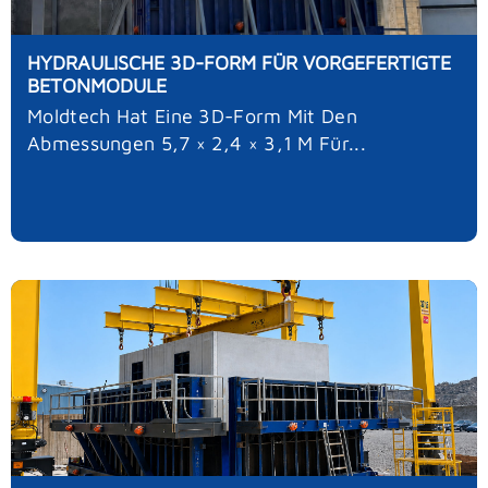
HYDRAULISCHE 3D-FORM FÜR VORGEFERTIGTE
BETONMODULE
Moldtech Hat Eine 3D-Form Mit Den
Abmessungen 5,7 × 2,4 × 3,1 M Für...