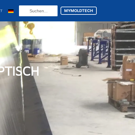
Search
MYMOLDTECH
KT
...
(
Spanisch
)
utsch
PTISCH