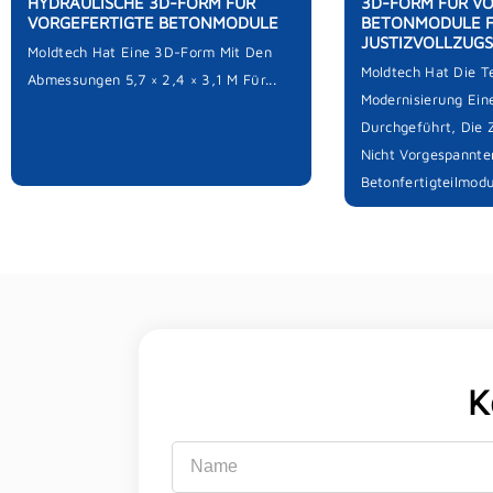
HYDRAULISCHE 3D-FORM FÜR
3D-FORM FÜR V
VORGEFERTIGTE BETONMODULE
BETONMODULE 
JUSTIZVOLLZUG
Moldtech Hat Eine 3D-Form Mit Den
Moldtech Hat Die T
Abmessungen 5,7 × 2,4 × 3,1 M Für...
Modernisierung Ei
Durchgeführt, Die 
Nicht Vorgespannte
Betonfertigteilmodul
K
Name