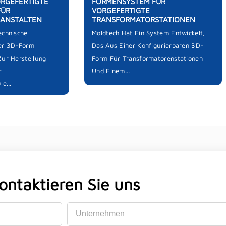
ORGEFERTIGTE
FORMENSYSTEM FÜR
FÜR
VORGEFERTIGTE
SANSTALTEN
TRANSFORMATORSTATIONEN
echnische
Moldtech Hat Ein System Entwickelt,
ner 3D-Form
Das Aus Einer Konfigurierbaren 3D-
Zur Herstellung
Form Für Transformatorenstationen
r
Und Einem...
e...
ontaktieren Sie uns
Unternehmen