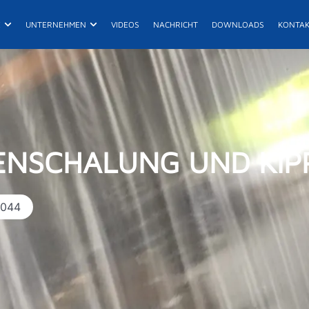
UKTE
Öffne Projekte
Öffne UNTERNEHMEN
E
UNTERNEHMEN
VIDEOS
NACHRICHT
DOWNLOADS
KONTA
ES
De
ENSCHALUNG UND KIP
-044