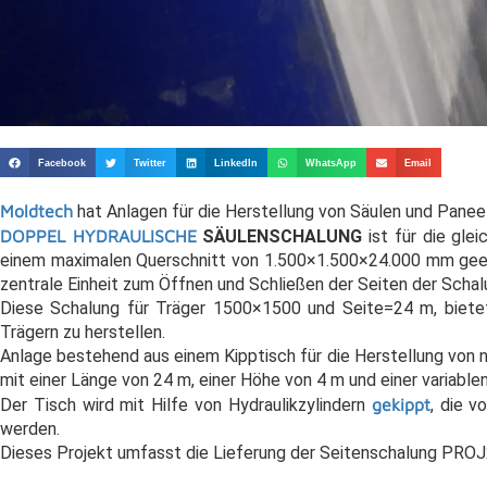
Facebook
Twitter
LinkedIn
WhatsApp
Email
Moldtech
hat Anlagen für die Herstellung von Säulen und Panee
DOPPEL HYDRAULISCHE
SÄULENSCHALUNG
ist
für die gle
einem maximalen Querschnitt von 1.500×1.500×24.000 mm geeig
zentrale Einheit zum Öffnen und Schließen der Seiten der Schal
Diese Schalung für Träger 1500×1500 und Seite=24 m, bietet 
Trägern zu herstellen.
Anlage bestehend aus einem Kipptisch für die Herstellung von 
mit einer Länge von 24 m, einer Höhe von 4 m und einer variabl
Der Tisch wird mit
Hilfe von Hydraulikzylindern
gekippt
, die v
werden.
Dieses Projekt umfasst die Lieferung der Seitenschalung PRO