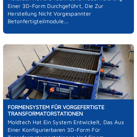
Einer 3D-Form Durchgeführt, Die Zur
Herstellung Nicht Vorgespannter
Betonfertigteilmodule...
FORMENSYSTEM FÜR VORGEFERTIGTE
TRANSFORMATORSTATIONEN
Moldtech Hat Ein System Entwickelt, Das Aus
Einer Konfigurierbaren 3D-Form Für