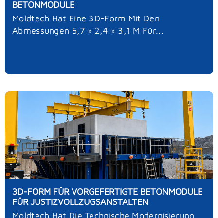
BETONMODULE
Moldtech Hat Eine 3D-Form Mit Den
Abmessungen 5,7 × 2,4 × 3,1 M Für...
3D-FORM FÜR VORGEFERTIGTE BETONMODULE
FÜR JUSTIZVOLLZUGSANSTALTEN
Moldtech Hat Die Technische Modernisierung