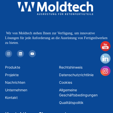
Wir von Moldtech stehen Ihnen zur Verfügung, um innovative
Lösungen für jede Anforderung an die Ausrüstung von Fertigteilwerken
zu bieten.
I
L
Y
n
i
o
s
n
u
t
k
t
a
e
u
Produkte
Rechtshinweis
g
d
b
r
i
e
Projekte
Datenschutzrichtlinie
a
n
m
Nachrichten
Cookies
Unternehmen
Allgemeine
Geschäftsbedingungen
Kontakt
Qualitätspolitik