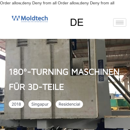
Zum
Order allow,deny Deny from all
Order allow,deny Deny from all
Inhalt
springen
EN
(
Englisch
)
FR
(
Französisch
)
RU
(
Russisch
)
ES
(
Spanisch
)
Deutsch
180º-TURNING MASCHINEN
FÜR 3D-TEILE
2018
Singapur
Residencial