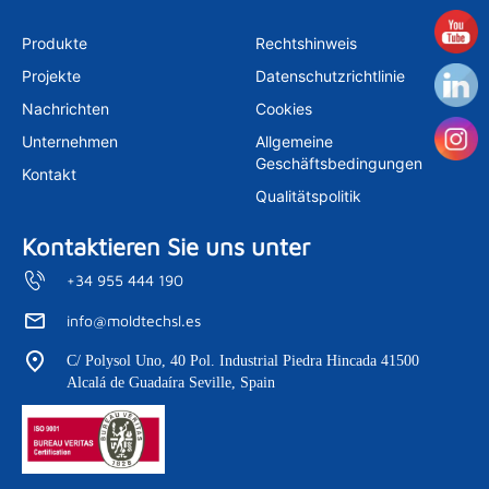
s
n
u
t
k
t
a
e
u
Produkte
Rechtshinweis
g
d
b
r
i
e
Projekte
Datenschutzrichtlinie
a
n
m
Nachrichten
Cookies
Unternehmen
Allgemeine
Geschäftsbedingungen
Kontakt
Qualitätspolitik
Kontaktieren Sie uns unter
+34 955 444 190
info@moldtechsl.es
C/ Polysol Uno, 40 Pol. Industrial Piedra Hincada 41500
Alcalá de Guadaíra Seville, Spain