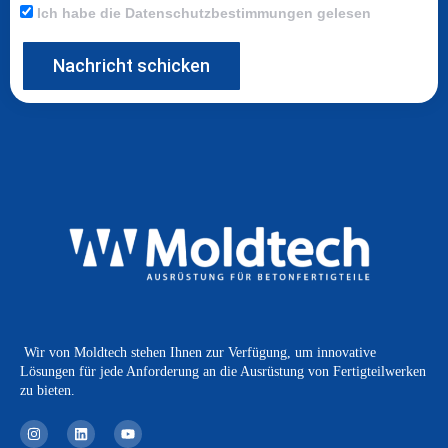
Ich habe die Datenschutzbestimmungen gelesen
Nachricht schicken
Wir von Moldtech stehen Ihnen zur Verfügung, um innovative
Lösungen für jede Anforderung an die Ausrüstung von Fertigteilwerken
zu bieten.
I
L
Y
n
i
o