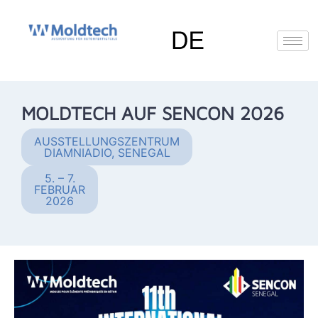
Zum
Inhalt
springen
EN
(
Englisch
)
FR
(
Französisch
)
MOLDTECH AUF SENCON 2026
RU
(
Russisch
)
Deutsch
AUSSTELLUNGSZENTRUM
DIAMNIADIO, SENEGAL
5. – 7.
FEBRUAR
2026