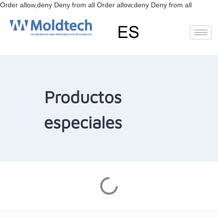
Ir
Order allow,deny Deny from all
Order allow,deny Deny from all
al
conteni
EN
FR
RU
ES
Deutsch
(
Alemán
)
Productos
especiales