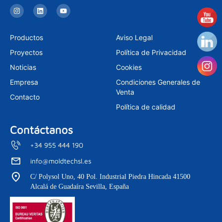
I
L
Y
n
i
o
s
n
u
t
k
t
a
e
u
Productos
Aviso Legal
g
d
b
r
i
e
Proyectos
Política de Privacidad
a
n
m
Noticias
Cookies
Empresa
Condiciones Generales de
Venta
Contacto
Política de calidad
Contáctanos
+34 955 444 190
info@moldtechsl.es
C/ Polysol Uno, 40 Pol. Industrial Piedra Hincada 41500
Alcalá de Guadaíra Sevilla, España