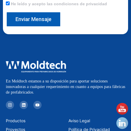
He leído y acepto las condiciones de privacidad
Enviar Mensaje
En Moldtech estamos a su disposición para aportar soluciones
innovadoras a cualquier requerimiento en cuanto a equipos para fábricas
de prefabricados.
I
L
Y
n
i
o
s
n
u
t
k
t
a
e
u
Productos
Aviso Legal
g
d
b
r
i
e
Proyectos
Política de Privacidad