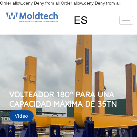
Ir
Order allow,deny Deny from all
Order allow,deny Deny from all
al
conteni
EN
FR
RU
ES
VOLTEADOR 180º PARA UNA
CAPACIDAD MÁXIMA DE 35TN
Video