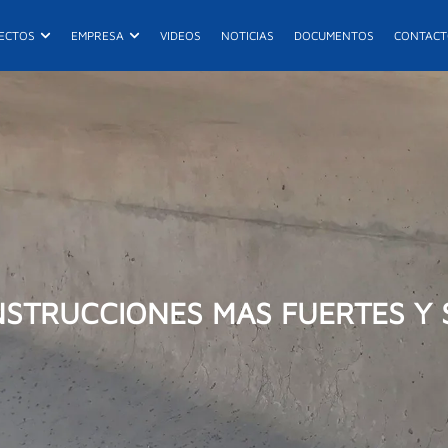
ductos
Abrir Proyectos
Abrir Empresa
ECTOS
EMPRESA
VIDEOS
NOTICIAS
DOCUMENTOS
CONTAC
E
R
De
ONSTRUCCIONES MAS FUERTES Y