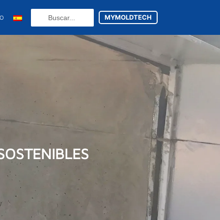
Search
MYMOLDTECH
TO
...
N
FR
U
ES
utsch
(
Alemán
)
 SOSTENIBLES