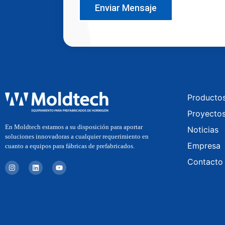
Enviar Mensaje
Producto
Proyecto
En Moldtech estamos a su disposición para aportar
Noticias
soluciones innovadoras a cualquier requerimiento en
Empresa
cuanto a equipos para fábricas de prefabricados.
Contacto
I
L
Y
n
i
o
s
n
u
t
k
t
a
e
u
g
d
b
r
i
e
a
n
m