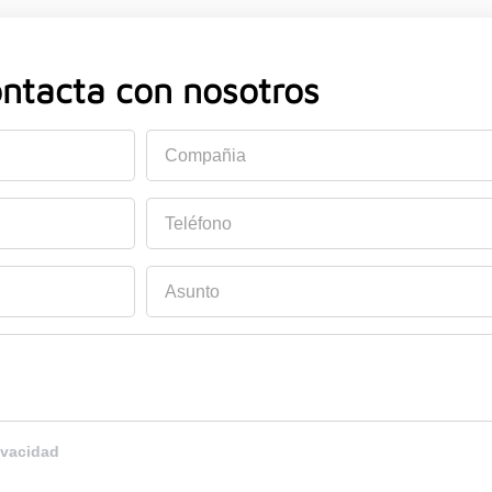
ntacta con nosotros
Compañia
Teléfono
Asunto
ivacidad