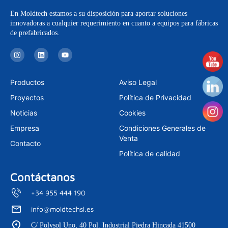
En Moldtech estamos a su disposición para aportar soluciones
innovadoras a cualquier requerimiento en cuanto a equipos para fábricas
de prefabricados.
I
L
Y
n
i
o
s
n
u
t
k
t
a
e
u
Productos
Aviso Legal
g
d
b
r
i
e
Proyectos
Política de Privacidad
a
n
m
Noticias
Cookies
Empresa
Condiciones Generales de
Venta
Contacto
Política de calidad
Contáctanos
+34 955 444 190
info@moldtechsl.es
C/ Polysol Uno, 40 Pol. Industrial Piedra Hincada 41500