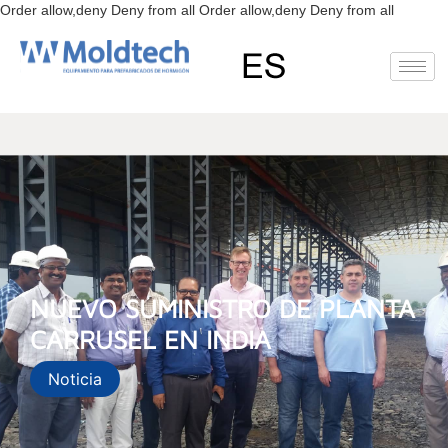
Ir
Order allow,deny Deny from all
Order allow,deny Deny from all
al
conteni
EN
FR
RU
ES
NUEVO SUMINISTRO DE PLANTA
CARRUSEL EN INDIA
Noticia