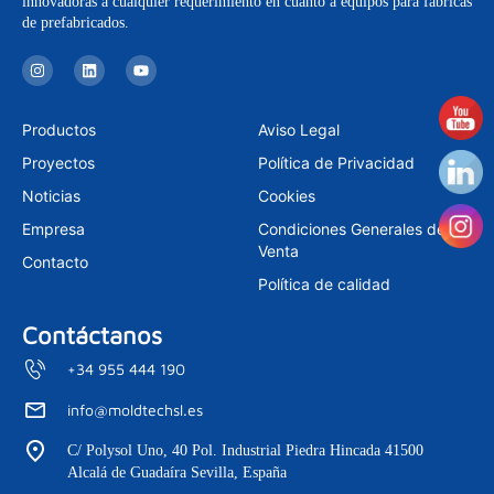
innovadoras a cualquier requerimiento en cuanto a equipos para fábricas
de prefabricados.
I
L
Y
n
i
o
s
n
u
t
k
t
a
e
u
Productos
Aviso Legal
g
d
b
r
i
e
Proyectos
Política de Privacidad
a
n
m
Noticias
Cookies
Empresa
Condiciones Generales de
Venta
Contacto
Política de calidad
Contáctanos
+34 955 444 190
info@moldtechsl.es
C/ Polysol Uno, 40 Pol. Industrial Piedra Hincada 41500
Alcalá de Guadaíra Sevilla, España