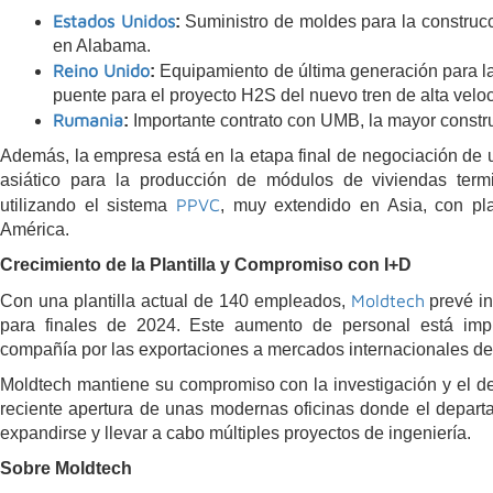
Estados Unidos
:
Suministro de moldes para la construcc
en Alabama.
Reino Unido
:
Equipamiento de última generación para la
puente para el proyecto H2S del nuevo tren de alta vel
Rumania
:
Importante contrato con UMB, la mayor construc
Además, la empresa está en la etapa final de negociación de un
asiático para la producción de módulos de viviendas te
PPVC
utilizando el sistema
, muy extendido en Asia, con pl
América.
Crecimiento de la Plantilla y Compromiso con I+D
Moldtech
Con una plantilla actual de 140 empleados,
prevé in
para finales de 2024. Este aumento de personal está impu
compañía por las exportaciones a mercados internacionales des
Moldtech mantiene su compromiso con la investigación y el desa
reciente apertura de unas modernas oficinas donde el depart
expandirse y llevar a cabo múltiples proyectos de ingeniería.
Sobre Moldtech