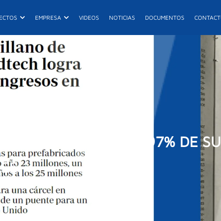
ductos
Abrir Proyectos
Abrir Empresa
ECTOS
EMPRESA
VIDEOS
NOTICIAS
DOCUMENTOS
CONTAC
E
023 Y CONSIGUE EL 97% DE S
LES