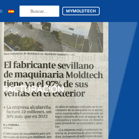
Search
MYMOLDTECH
TO
...
N
ES
U FACTURACION