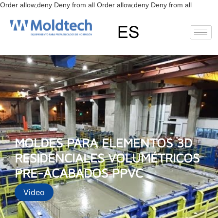
Ir
Order allow,deny Deny from all
Order allow,deny Deny from all
al
conteni
EN
FR
RU
ES
MOLDES PARA ELEMENTOS 3D
RESIDENCIALES VOLUMÉTRICOS
PRE-ACABADOS PPVC
Video