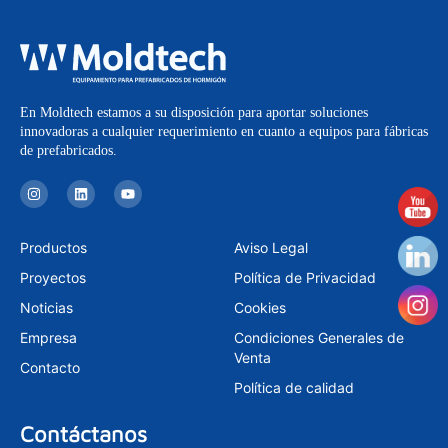
En Moldtech estamos a su disposición para aportar soluciones
innovadoras a cualquier requerimiento en cuanto a equipos para fábricas
de prefabricados.
I
L
Y
n
i
o
s
n
u
t
k
t
a
e
u
Productos
Aviso Legal
g
d
b
r
i
e
Proyectos
Política de Privacidad
a
n
m
Noticias
Cookies
Empresa
Condiciones Generales de
Venta
Contacto
Política de calidad
Contáctanos