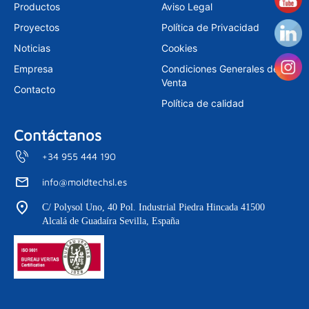
a
e
u
Productos
Aviso Legal
g
d
b
r
i
e
Proyectos
Política de Privacidad
a
n
m
Noticias
Cookies
Empresa
Condiciones Generales de
Venta
Contacto
Política de calidad
Contáctanos
+34 955 444 190
info@moldtechsl.es
C/ Polysol Uno, 40 Pol. Industrial Piedra Hincada 41500
Alcalá de Guadaíra Sevilla, España