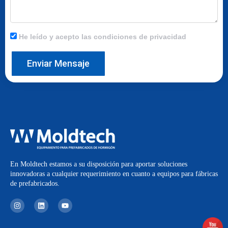
He leído y acepto las condiciones de privacidad
Enviar Mensaje
En Moldtech estamos a su disposición para aportar soluciones
innovadoras a cualquier requerimiento en cuanto a equipos para fábricas
de prefabricados.
I
L
Y
n
i
o
s
n
u
t
k
t