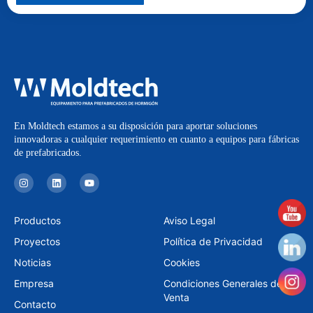
En Moldtech estamos a su disposición para aportar soluciones
innovadoras a cualquier requerimiento en cuanto a equipos para fábricas
de prefabricados.
I
L
Y
n
i
o
s
n
u
t
k
t
a
e
u
Productos
Aviso Legal
g
d
b
r
i
e
Proyectos
Política de Privacidad
a
n
m
Noticias
Cookies
Empresa
Condiciones Generales de
Venta
Contacto