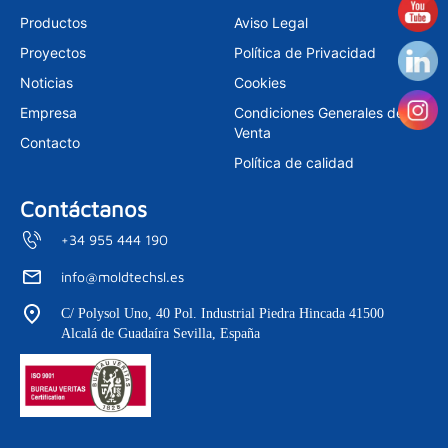
t
k
t
a
e
u
Productos
Aviso Legal
g
d
b
r
i
e
Proyectos
Política de Privacidad
a
n
m
Noticias
Cookies
Empresa
Condiciones Generales de
Venta
Contacto
Política de calidad
Contáctanos
+34 955 444 190
info@moldtechsl.es
C/ Polysol Uno, 40 Pol. Industrial Piedra Hincada 41500
Alcalá de Guadaíra Sevilla, España