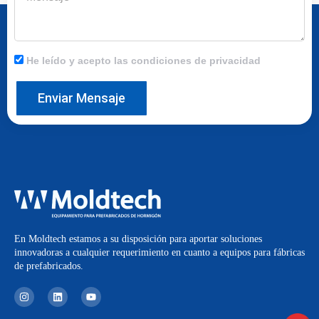
He leído y acepto las condiciones de privacidad
Enviar Mensaje
En Moldtech estamos a su disposición para aportar soluciones
innovadoras a cualquier requerimiento en cuanto a equipos para fábricas
de prefabricados.
I
L
Y
n
i
o
s
n
u