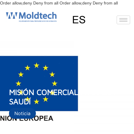
Ir
Order allow,deny Deny from all
Order allow,deny Deny from all
al
conteni
EN
FR
RU
ES
MISIÓN COMERCIAL A ARABIA
SAUDÍ
Noticia