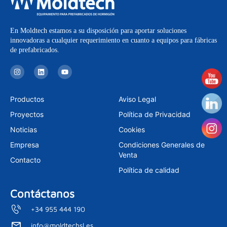
En Moldtech estamos a su disposición para aportar soluciones
innovadoras a cualquier requerimiento en cuanto a equipos para fábricas
de prefabricados.
I
L
Y
n
i
o
s
n
u
t
k
t
a
e
u
Productos
Aviso Legal
g
d
b
r
i
e
Proyectos
Política de Privacidad
a
n
m
Noticias
Cookies
Empresa
Condiciones Generales de
Venta
Contacto
Política de calidad
Contáctanos
+34 955 444 190
info@moldtechsl.es