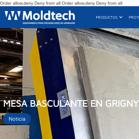
Ir
Order allow,deny Deny from all
Order allow,deny Deny from all
al
conteni
Abrir Pro
PRODUCTOS
PROY
MESA BASCULANTE EN GRIGNY
Noticia