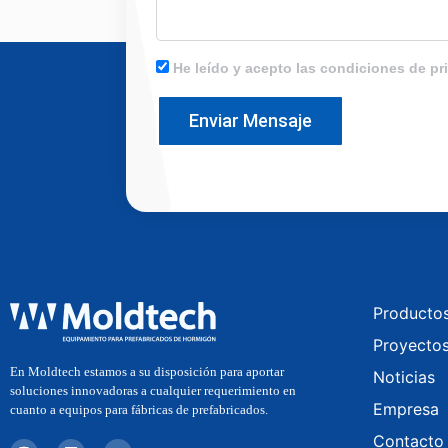
He leído y acepto las condiciones de pr
Enviar Mensaje
Producto
Proyecto
En Moldtech estamos a su disposición para aportar
Noticias
soluciones innovadoras a cualquier requerimiento en
Empresa
cuanto a equipos para fábricas de prefabricados.
Contacto
I
L
Y