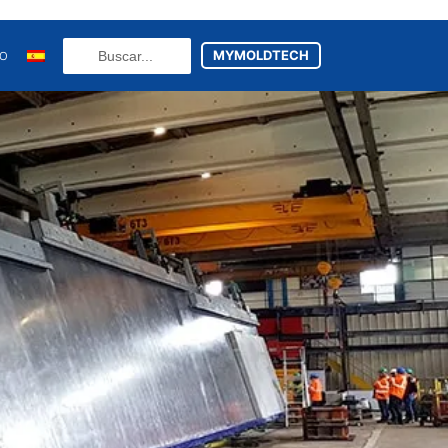
Search
MYMOLDTECH
TO
...
N
FR
U
ES