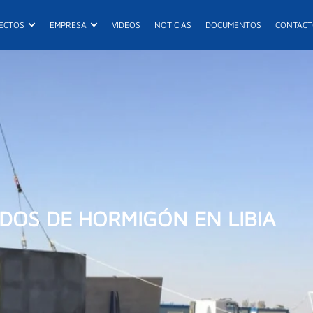
ductos
Abrir Proyectos
Abrir Empresa
ECTOS
EMPRESA
VIDEOS
NOTICIAS
DOCUMENTOS
CONTAC
E
R
DOS DE HORMIGÓN EN LIBIA