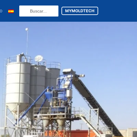
Search
MYMOLDTECH
TO
...
N
FR
U
ES