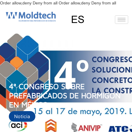
Ir
Order allow,deny Deny from all
Order allow,deny Deny from all
al
conteni
EN
RU
ES
4ª CONGRESO SOBRE
PREFABRICADOS DE HORMIGON
EN MÉXICO
Noticia