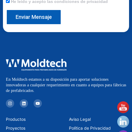
He leído y acepto las condiciones de privacidad
Enviar Mensaje
En Moldtech estamos a su disposición para aportar soluciones
innovadoras a cualquier requerimiento en cuanto a equipos para fábricas
de prefabricados.
I
L
Y
n
i
o
s
n
u
t
k
t
a
e
u
Productos
Aviso Legal
g
d
b
r
i
e
Proyectos
Política de Privacidad
a
n