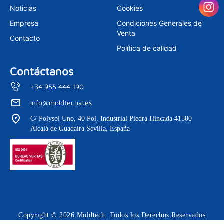
m
Noticias
Cookies
Empresa
Condiciones Generales de
Venta
Contacto
Política de calidad
Contáctanos
+34 955 444 190
info@moldtechsl.es
C/ Polysol Uno, 40 Pol. Industrial Piedra Hincada 41500
Alcalá de Guadaíra Sevilla, España
Copyright © 2026 Moldtech. Todos los Derechos Reservados