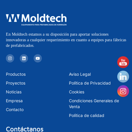
En Moldtech estamos a su disposición para aportar soluciones
innovadoras a cualquier requerimiento en cuanto a equipos para fábricas
de prefabricados.
I
L
Y
n
i
o
s
n
u
t
k
t
a
e
u
Productos
Aviso Legal
g
d
b
r
i
e
Proyectos
Política de Privacidad
a
n
m
Noticias
Cookies
Empresa
Condiciones Generales de
Venta
Contacto
Política de calidad
Contáctanos