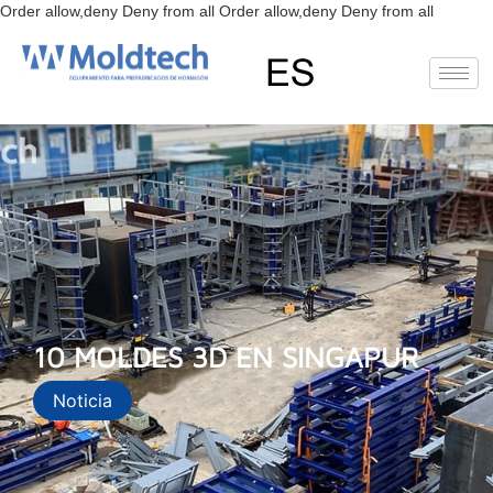
Ir
Order allow,deny Deny from all
Order allow,deny Deny from all
al
conteni
EN
FR
RU
ES
10 MOLDES 3D EN SINGAPUR
Noticia