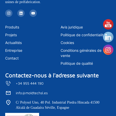
usines de préfabrication.
I
L
Y
n
i
o
s
n
u
t
k
t
a
e
u
Produits
Avis juridique
g
d
b
r
i
e
Projets
Politique de confidentialité
a
n
m
Actualités
Cookies
Entreprise
Conditions générales de
vente
Contact
Politique de qualité
Contactez-nous à l'adresse suivante
+34 955 444 190
info@moldtechsl.es
C/ Polysol Uno, 40 Pol. Industrial Piedra Hincada 41500
Alcalá de Guadaíra Séville, Espagne