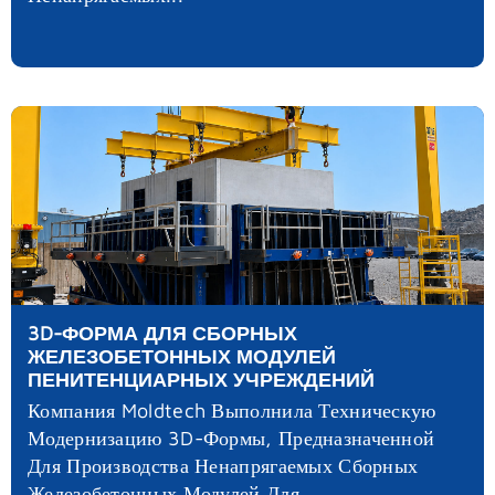
3D-ФОРМА ДЛЯ СБОРНЫХ
ЖЕЛЕЗОБЕТОННЫХ МОДУЛЕЙ
ПЕНИТЕНЦИАРНЫХ УЧРЕЖДЕНИЙ
Компания Moldtech Выполнила Техническую
Модернизацию 3D-Формы, Предназначенной
Для Производства Ненапрягаемых Сборных
Железобетонных Модулей Для...