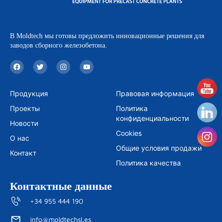
В Moldtech мы готовы предложить инновационные решения для
заводов сборного железобетона.
F
T
I
Y
a
w
n
o
c
i
s
u
e
t
t
t
b
t
a
u
Продукция
Правовая информация
o
e
g
b
o
r
r
e
Проекты
Политика
k
a
m
конфиденциальности
Новости
Cookies
О нас
Общие условия продажи
Контакт
Политика качества
Контактные данные
+34 955 444 190
info@moldtechsl.es