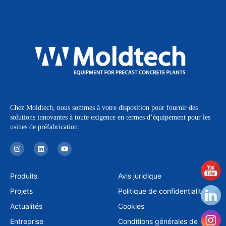
Chez Moldtech, nous sommes à votre disposition pour fournir des
solutions innovantes à toute exigence en termes d’équipement pour les
usines de préfabrication.
I
L
Y
n
i
o
s
n
u
t
k
t
a
e
u
Produits
Avis juridique
g
d
b
r
i
e
Projets
Politique de confidentialité
a
n
m
Actualités
Cookies
Entreprise
Conditions générales de