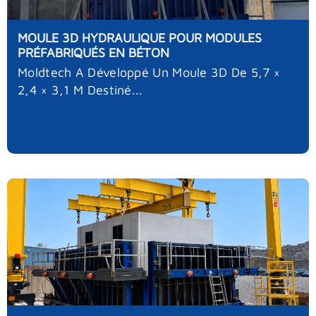
MOULE 3D HYDRAULIQUE POUR MODULES
PRÉFABRIQUÉS EN BÉTON
Moldtech A Développé Un Moule 3D De 5,7 ×
2,4 × 3,1 M Destiné...