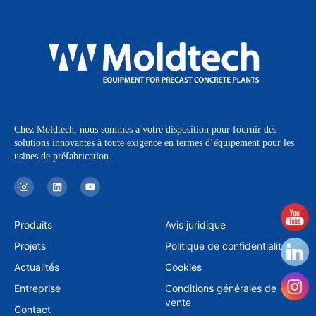
Chez Moldtech, nous sommes à votre disposition pour fournir des
solutions innovantes à toute exigence en termes d’équipement pour les
usines de préfabrication.
I
L
Y
n
i
o
s
n
u
t
k
t
a
e
u
Produits
Avis juridique
g
d
b
r
i
e
Projets
Politique de confidentialité
a
n
m
Actualités
Cookies
Entreprise
Conditions générales de
vente
Contact