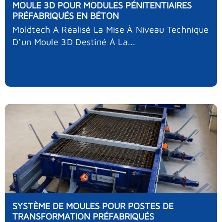
MOULE 3D POUR MODULES PÉNITENTIAIRES
PRÉFABRIQUÉS EN BÉTON
Moldtech A Réalisé La Mise À Niveau Technique
D’un Moule 3D Destiné À La...
SYSTÈME DE MOULES POUR POSTES DE
TRANSFORMATION PRÉFABRIQUÉS