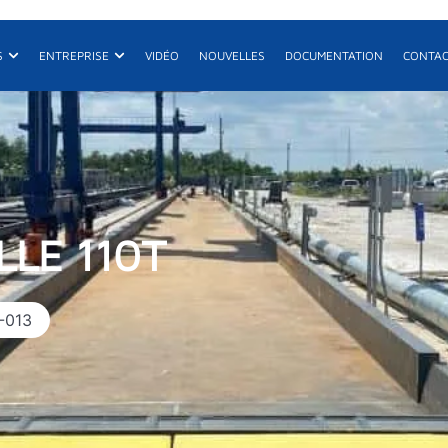
its
Ouvrir Projets
Ouvrir Entreprise
S
ENTREPRISE
VIDÉO
NOUVELLES
DOCUMENTATION
CONTA
E
R
De
LLE 110T
-013