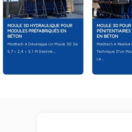
MOULE 3D HYDRAULIQUE POUR
MOULE 3D POUR
MODULES PRÉFABRIQUÉS EN
PÉNITENTIAIRES
BÉTON
EN BÉTON
Moldtech A Développé Un Moule 3D De
Moldtech A Réalisé
5,7 × 2,4 × 3,1 M Destiné...
Technique D’un Mou
La...