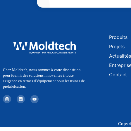
Produits
Projets
Actualités
Entrepris
Chez Moldtech, nous sommes à votre disposition
Contact
pour fournir des solutions innovantes à toute
exigence en termes d’équipement pour les usines de
préfabrication.
I
L
Y
n
i
o
s
n
u
t
k
t
a
e
u
g
d
b
r
i
e
Copyri
a
n
m