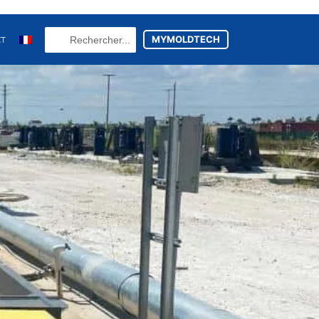
Search
MYMOLDTECH
CT
...
N
FR
U
ES
utsch
(
Allemand
)