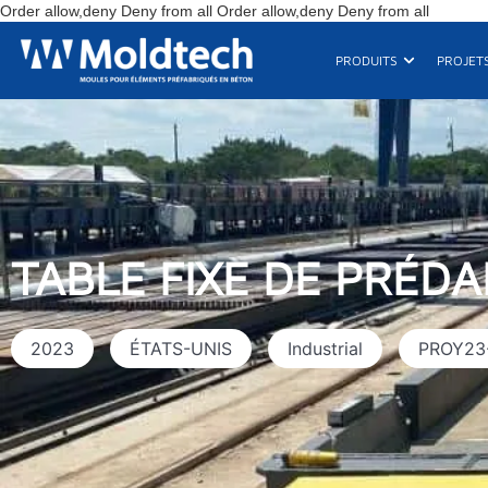
Aller
Order allow,deny Deny from all
Order allow,deny Deny from all
au
contenu
Ouvrir Produ
PRODUITS
PROJET
TABLE FIXE DE PRÉDA
2023
ÉTATS-UNIS
Industrial
PROY23