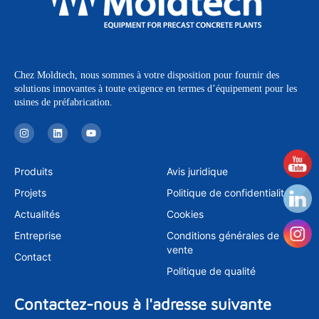
Chez Moldtech, nous sommes à votre disposition pour fournir des
solutions innovantes à toute exigence en termes d’équipement pour les
usines de préfabrication.
I
L
Y
n
i
o
s
n
u
t
k
t
a
e
u
Produits
Avis juridique
g
d
b
r
i
e
Projets
Politique de confidentialité
a
n
m
Actualités
Cookies
Entreprise
Conditions générales de
vente
Contact
Politique de qualité
Contactez-nous à l'adresse suivante