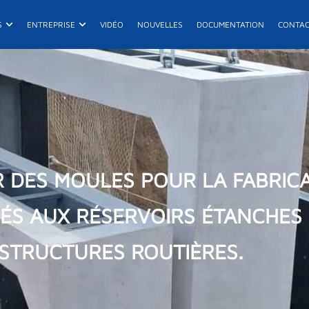
its
Ouvrir Projets
Ouvrir Entreprise
S
ENTREPRISE
VIDÉO
NOUVELLES
DOCUMENTATION
CONTA
E
R
De
DES MOULES POUR LA FABRICA
ÉS AUX RÉSERVOIRS ÉTANCHES
ASTRUCTURES ROUTIÈRES.