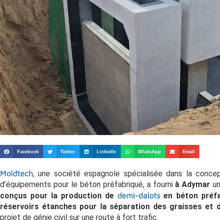
Facebook
Twitter
LinkedIn
WhatsApp
Email
Moldtech
, une société espagnole spécialisée dans la concep
d’équipements pour le béton préfabriqué, a fourni
à Adymar
u
conçus pour la production de
demi-dalots
en béton préfa
réservoirs étanches pour la séparation des graisses et
projet de génie civil sur une route à fort trafic.