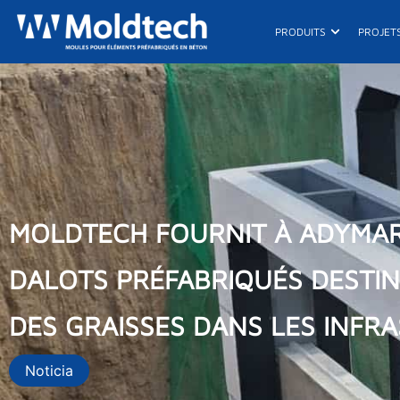
Aller
au
Ouvrir Produ
PRODUITS
PROJET
contenu
MOLDTECH FOURNIT À ADYMAR 
DALOTS PRÉFABRIQUÉS DESTIN
DES GRAISSES DANS LES INFR
Noticia