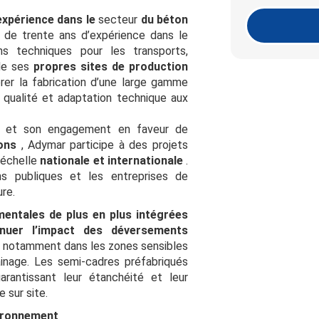
expérience dans le
secteur
du béton
s de trente ans d’expérience dans le
ns techniques pour les transports,
 de ses
propres sites de production
rer la fabrication d’une large gamme
le qualité et adaptation technique aux
ue et son engagement en faveur de
ions
, Adymar participe à des projets
l’échelle
nationale et internationale
.
ons publiques et les entreprises de
re.
entales de plus en plus intégrées
énuer l’impact des déversements
, notamment dans les zones sensibles
ainage. Les semi-cadres préfabriqués
garantissant leur étanchéité et leur
e sur site.
vironnement