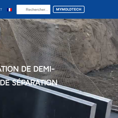
Search
MYMOLDTECH
CT
...
N
FR
U
ES
utsch
(
Allemand
)
TION DE DEMI-
 DE SÉPARATION