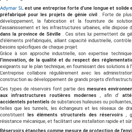
Adymar SL
est une entreprise forte d’une longue et solide 
préfabriqué pour les projets de génie civil
. Forte de plu
développement, la fabrication et la fourniture de solutio
l’assainissement et les infrastructures urbaines, elle dispose
dans la province de Séville
. Ces sites lui permettent de gé
d’éléments préfabriqués, alliant capacité industrielle, contrô
besoins spécifiques de chaque projet.
Grâce à son approche industrielle, son expertise techniq
l’innovation, de la qualité et du respect des réglementat
exigeants sur le plan technique, en fournissant des solutions à 
L’entreprise collabore régulièrement avec les administrati
construction au développement de grands projets d’infrastructu
Ces types de réservoirs font partie des
mesures environnem
aux infrastructures routières modernes
, afin d’
att
accidentels potentiels
de substances huileuses ou polluantes
telles que les tunnels, les échangeurs et les réseaux de dr
constituent
les éléments structurels des réservoirs
, 
résistance mécanique, et facilitant une installation rapide et sûr
Réservoirs étanches comme mesure de protection de l’en