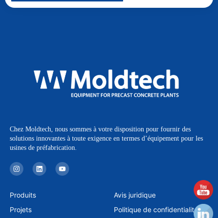
Chez Moldtech, nous sommes à votre disposition pour fournir des
solutions innovantes à toute exigence en termes d’équipement pour les
usines de préfabrication.
I
L
Y
n
i
o
s
n
u
t
k
t
a
e
u
Produits
Avis juridique
g
d
b
r
i
e
Projets
Politique de confidentialité
a
n