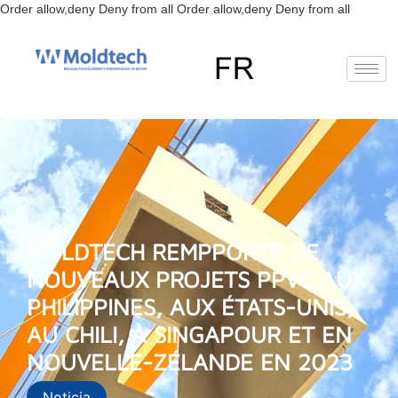
Aller
Order allow,deny Deny from all
Order allow,deny Deny from all
au
contenu
EN
FR
RU
ES
MOLDTECH REMPPORTE DE
NOUVEAUX PROJETS PPVC AUX
PHILIPPINES, AUX ÉTATS-UNIS,
AU CHILI, À SINGAPOUR ET EN
NOUVELLE-ZÉLANDE EN 2023
Noticia