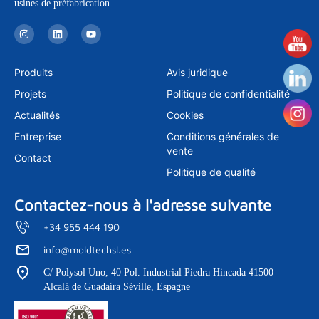
usines de préfabrication.
I
L
Y
n
i
o
s
n
u
t
k
t
a
e
u
Produits
Avis juridique
g
d
b
r
i
e
Projets
Politique de confidentialité
a
n
m
Actualités
Cookies
Entreprise
Conditions générales de
vente
Contact
Politique de qualité
Contactez-nous à l'adresse suivante
+34 955 444 190
info@moldtechsl.es
C/ Polysol Uno, 40 Pol. Industrial Piedra Hincada 41500
Alcalá de Guadaíra Séville, Espagne