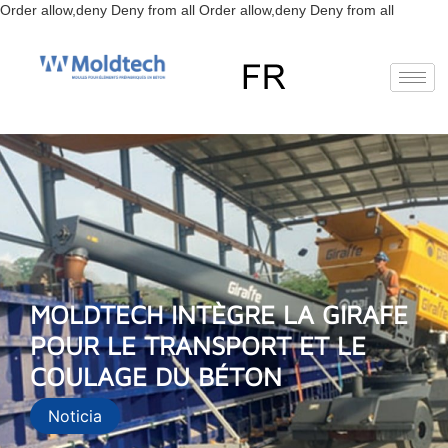
Aller
Order allow,deny Deny from all
Order allow,deny Deny from all
au
contenu
EN
FR
RU
ES
MOLDTECH INTÈGRE LA GIRAFE
POUR LE TRANSPORT ET LE
COULAGE DU BÉTON
Noticia