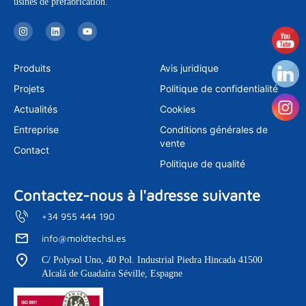
usines de préfabrication.
I
L
Y
n
i
o
s
n
u
t
k
t
a
e
u
Produits
Avis juridique
g
d
b
r
i
e
Projets
Politique de confidentialité
a
n
m
Actualités
Cookies
Entreprise
Conditions générales de
vente
Contact
Politique de qualité
Contactez-nous à l'adresse suivante
+34 955 444 190
info@moldtechsl.es
C/ Polysol Uno, 40 Pol. Industrial Piedra Hincada 41500
Alcalá de Guadaíra Séville, Espagne