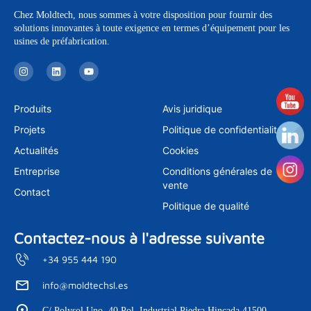
Chez Moldtech, nous sommes à votre disposition pour fournir des
solutions innovantes à toute exigence en termes d’équipement pour les
usines de préfabrication.
I
L
Y
n
i
o
s
n
u
t
k
t
a
e
u
Produits
Avis juridique
g
d
b
r
i
e
Projets
Politique de confidentialité
a
n
m
Actualités
Cookies
Entreprise
Conditions générales de
vente
Contact
Politique de qualité
Contactez-nous à l'adresse suivante
+34 955 444 190
info@moldtechsl.es
C/ Polysol Uno, 40 Pol. Industrial Piedra Hincada 41500