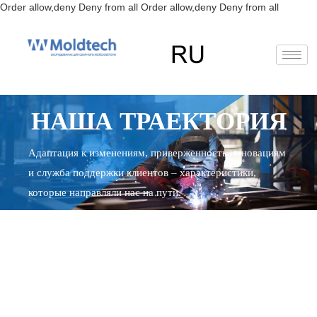
Перейт
Order allow,deny Deny from all
Order allow,deny Deny from all
к
содерж
EN
FR
RU
ES
НАША ТРАЕКТОРИЯ
Deutsch
(
Немецкий
)
Адаптация к изменениям, приверженность инновациям
и служба поддержки клиентов – характеристики,
которые направляли нас на пути.