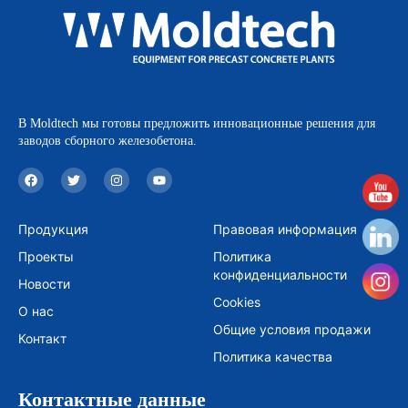
В Moldtech мы готовы предложить инновационные решения для
заводов сборного железобетона.
F
T
I
Y
a
w
n
o
c
i
s
u
e
t
t
t
b
t
a
u
Продукция
Правовая информация
o
e
g
b
o
r
r
e
Проекты
Политика
k
a
m
конфиденциальности
Новости
Cookies
О нас
Общие условия продажи
Контакт
Политика качества
Контактные данные