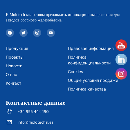
В Moldtech мы готовы предложить инновационные решения для
заводов сборного железобетона.
F
T
I
Y
a
w
n
o
c
i
s
u
e
t
t
t
b
t
a
u
Продукция
Правовая информация
o
e
g
b
o
r
r
e
Проекты
Политика
k
a
m
конфиденциальности
Новости
Cookies
О нас
Общие условия продажи
Контакт
Политика качества
Контактные данные
+34 955 444 190
info@moldtechsl.es