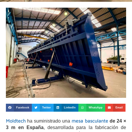
Facebook
Twitter
LinkedIn
WhatsApp
Email
Moldtech
mesa basculante
ha suministrado una
de 24 ×
3 m en España
, desarrollada para la fabricación de