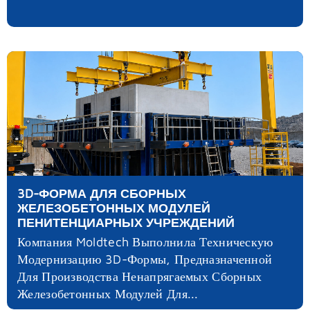
3D-ФОРМА ДЛЯ СБОРНЫХ
ЖЕЛЕЗОБЕТОННЫХ МОДУЛЕЙ
ПЕНИТЕНЦИАРНЫХ УЧРЕЖДЕНИЙ
Компания Moldtech Выполнила Техническую
Модернизацию 3D-Формы, Предназначенной
Для Производства Ненапрягаемых Сборных
Железобетонных Модулей Для...